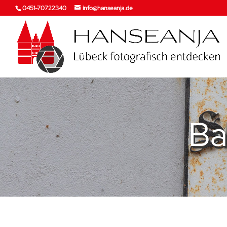
0451-70722340
info@hanseanja.de
Ba