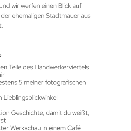
t und
wir werfen einen Blick auf
e der ehemaligen Stadtmauer aus
t.
?
n Teile des Handwerkerviertels
ir
destens 5 meiner fotografischen
 Lieblingsblickwinkel
ion Geschichte, damit du weißt,
rst
ster Werkschau in einem Café